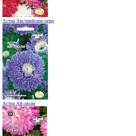
Астра Австрийское перо
Астра Ай-люли