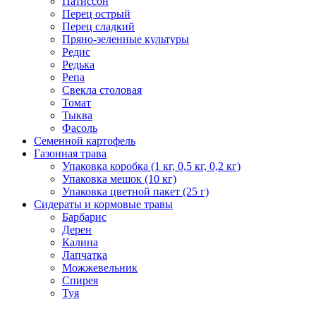
Патиссон
Перец острый
Перец сладкий
Пряно-зеленные культуры
Редис
Редька
Репа
Свекла столовая
Томат
Тыква
Фасоль
Семенной картофель
Газонная трава
Упаковка коробка (1 кг, 0,5 кг, 0,2 кг)
Упаковка мешок (10 кг)
Упаковка цветной пакет (25 г)
Сидераты и кормовые травы
Барбарис
Дерен
Калина
Лапчатка
Можжевельник
Спирея
Туя