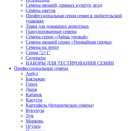
Семена овощей, пряных культур, ягод
Семена цветов
Профессиональная серия семян в любительской
упаковке
Трава для домашних животных
Гранулированные семена
Семена серии «Даёшь урожай»
Семена овощей серии «Урожайная грядка»
Семена на ленте
Серия "2+1"
Сидераты
НАБОРЫ ДЛЯ ТЕСТИРОВАНИЯ СЕМЯН
Профессиональные семена
Арбуз
Баклажан
Горох
Дыня
Кабачок
Капуста
Картофель (ботанические семена)
Кукуруза
Лук
Морковь
Огурец