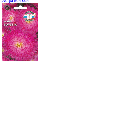
Астра Бон-бон
Астра Боретта