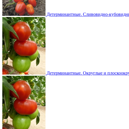
Детерминантные. Сливовидно-кубовидн
Детерминантные. Округлые и плоскоокр