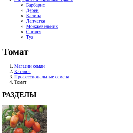
Барбарис
Дерен
Калина
Лапчатка
Можжевельник
Спирея
Туя
Томат
Магазин семян
Каталог
Профессиональные семена
Томат
РАЗДЕЛЫ