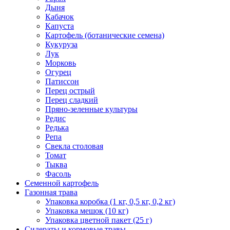
Дыня
Кабачок
Капуста
Картофель (ботанические семена)
Кукуруза
Лук
Морковь
Огурец
Патиссон
Перец острый
Перец сладкий
Пряно-зеленные культуры
Редис
Редька
Репа
Свекла столовая
Томат
Тыква
Фасоль
Семенной картофель
Газонная трава
Упаковка коробка (1 кг, 0,5 кг, 0,2 кг)
Упаковка мешок (10 кг)
Упаковка цветной пакет (25 г)
Сидераты и кормовые травы