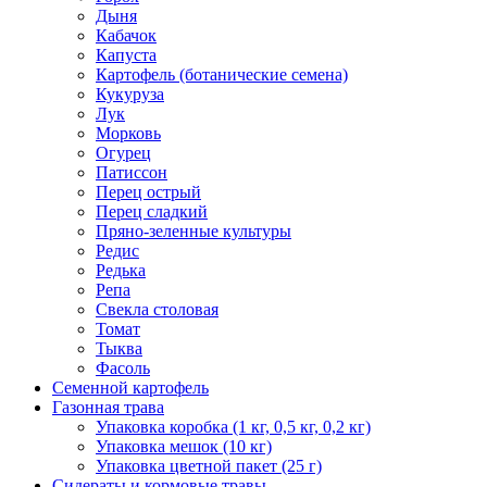
Дыня
Кабачок
Капуста
Картофель (ботанические семена)
Кукуруза
Лук
Морковь
Огурец
Патиссон
Перец острый
Перец сладкий
Пряно-зеленные культуры
Редис
Редька
Репа
Свекла столовая
Томат
Тыква
Фасоль
Семенной картофель
Газонная трава
Упаковка коробка (1 кг, 0,5 кг, 0,2 кг)
Упаковка мешок (10 кг)
Упаковка цветной пакет (25 г)
Сидераты и кормовые травы