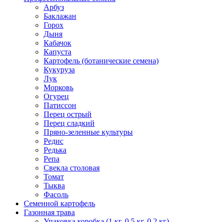
Арбуз
Баклажан
Горох
Дыня
Кабачок
Капуста
Картофель (ботанические семена)
Кукуруза
Лук
Морковь
Огурец
Патиссон
Перец острый
Перец сладкий
Пряно-зеленные культуры
Редис
Редька
Репа
Свекла столовая
Томат
Тыква
Фасоль
Семенной картофель
Газонная трава
Упаковка коробка (1 кг, 0,5 кг, 0,2 кг)