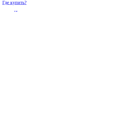
Где купить?
Интернет-магазин
Новости
Каталог
Прайс-листы
Доставка
Информация
Контакты