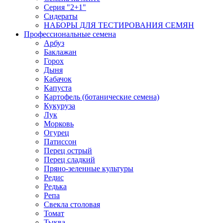
Серия "2+1"
Сидераты
НАБОРЫ ДЛЯ ТЕСТИРОВАНИЯ СЕМЯН
Профессиональные семена
Арбуз
Баклажан
Горох
Дыня
Кабачок
Капуста
Картофель (ботанические семена)
Кукуруза
Лук
Морковь
Огурец
Патиссон
Перец острый
Перец сладкий
Пряно-зеленные культуры
Редис
Редька
Репа
Свекла столовая
Томат
Тыква