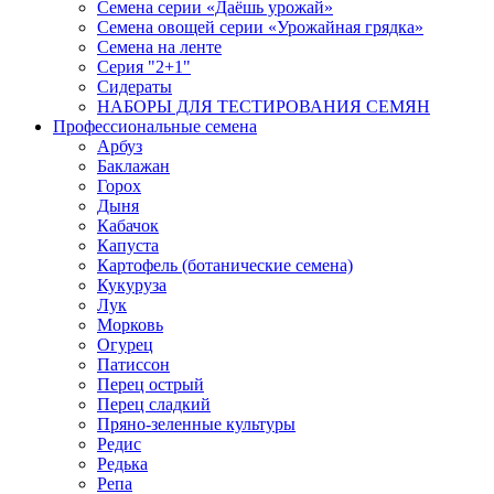
Семена серии «Даёшь урожай»
Семена овощей серии «Урожайная грядка»
Семена на ленте
Серия "2+1"
Сидераты
НАБОРЫ ДЛЯ ТЕСТИРОВАНИЯ СЕМЯН
Профессиональные семена
Арбуз
Баклажан
Горох
Дыня
Кабачок
Капуста
Картофель (ботанические семена)
Кукуруза
Лук
Морковь
Огурец
Патиссон
Перец острый
Перец сладкий
Пряно-зеленные культуры
Редис
Редька
Репа