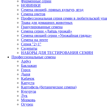
Фирменные серии
НОВИНКИ
Семена овощей, пряных культур, ягод
Семена цветов
Профессиональная серия семян в любительской упа
Трава для домашних животных
Гранулированные семена
Семена серии «Даёшь урожай»
Семена овощей серии «Урожайная грядка»
Семена на ленте
Серия "2+1"
Сидераты
НАБОРЫ ДЛЯ ТЕСТИРОВАНИЯ СЕМЯН
Профессиональные семена
Арбуз
Баклажан
Горох
Дыня
Кабачок
Капуста
Картофель (ботанические семена)
Кукуруза
Лук
Морковь
Огурец