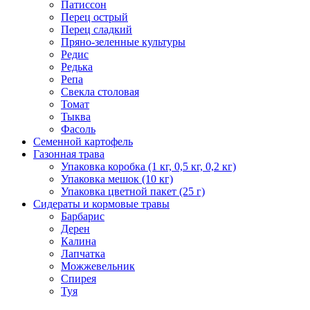
Патиссон
Перец острый
Перец сладкий
Пряно-зеленные культуры
Редис
Редька
Репа
Свекла столовая
Томат
Тыква
Фасоль
Семенной картофель
Газонная трава
Упаковка коробка (1 кг, 0,5 кг, 0,2 кг)
Упаковка мешок (10 кг)
Упаковка цветной пакет (25 г)
Сидераты и кормовые травы
Барбарис
Дерен
Калина
Лапчатка
Можжевельник
Спирея
Туя