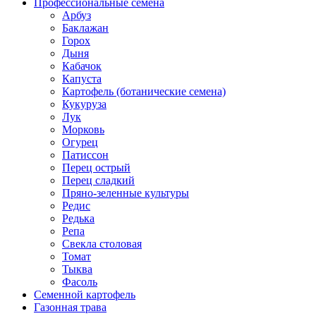
Профессиональные семена
Арбуз
Баклажан
Горох
Дыня
Кабачок
Капуста
Картофель (ботанические семена)
Кукуруза
Лук
Морковь
Огурец
Патиссон
Перец острый
Перец сладкий
Пряно-зеленные культуры
Редис
Редька
Репа
Свекла столовая
Томат
Тыква
Фасоль
Семенной картофель
Газонная трава