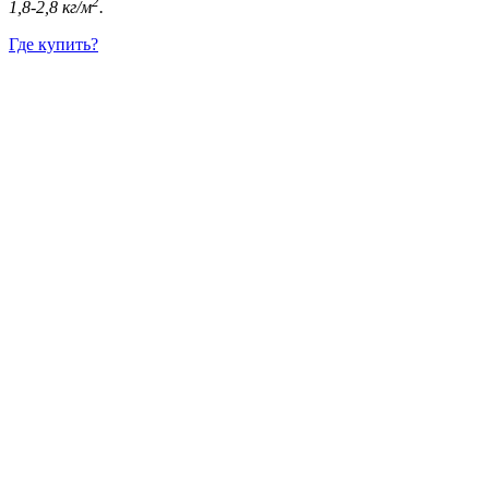
2
1,8-2,8 кг/м
.
Где купить?
Интернет-магазин
Новости
Каталог
Прайс-листы
Доставка
Информация
Контакты