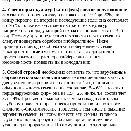
4.
У
некоторых культур (картофель) свежие полугодичные
семена
имеют очень низкую всхожесть от 10% до 20%, но к
концу первого, на второй и последующие годы она составляет
85–95 %. То, же касается многих цветочных культур,
например лаванды, у которой всхожесть повышается на 3–5
год. Поэтому, для определения всхожести свежих семян их
следует подвергать обработке гиббереллином. Ниже
приводится методика обработки гиббереллином семян
лаванды, что касается семян картофеля – их достаточно
просто намочить в растворе гиббереллина, и нет
необходимости помещать их в холодильник.
5.
Особой строкой
необходимо отметить то, что
зарубежные
фирмы несколько подсушивают семена
овощных культур,
для увеличения сроков их сохранности. Так, например,
обычно влажность семян перца составляет 5 – 6%, а у семян
перца зарубежных фирм она на 1,5 – 2% ниже, т.е. составляет
3,5 – 4%. При такой влажности, семена находятся в таком
глубоком покое, что практически приостанавливаются все
физиолого-биохимические процессы, в том числе и дыхание
зародыша семени. И чтобы вывести эти семена из такого
глубокого покоя, требуются больше времени и лучшие
условия для прорастания. Поэтому они и всходят дольше