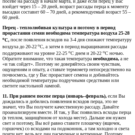
посеве на рассаду в начале марта, и даже если перец у Вас
взойдет через 15 – 20 дней, возраст рассады перца к моменту
высадки составит 60 – 70 дней, а рекомендуемый возраст 55 –
60 дней.
Перец - теплолюбивая культура и поэтому в период
прорастания семян необходима температура воздуха 25-28
о
С,
после появления всходов на 3-4 дня снижают температуру
о
воздуха до 20-22
С, а затем в период выращивания рассады
о
о
поддерживают на уровне 22-25
С днем и 20-22
С ночью.
Обратите внимание, что такая температура
необходима,
а не
«и так сойдет». Поэтому не доверяйтесь своим чувствам,
ощущениям и опыту, а ставьте термометр непосредственно на
почвосмесь, где у Вас прорастают семена и добивайтесь
необходимой температуры подручными средствами или
светите настольной лампой.
11.
При раннем посеве перца (январь–февраль),
если Вы
дождались и добились появления всходов перца, это не
значит, что Вы получите качественную рассаду. Давайте
проанализируем вместе. И так, у Вас появились всходы перца
(в теплом, защищённом от холода месте). Дальше им нужен
свет и поэтому, Вы всё равно ставите плошечку (ящичек,
горшочек) со всходами на подоконник, а там холодно и света
почти нет, ведь все дни пасмурные и ветренные. Поэтому