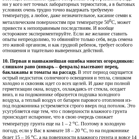
ни у кого нет точных лабораторных термостатов, а в бытовых
условиях очень трудно точно выдержать требуемую
температуру, а любое, даже незначительное, касание семян к
0
металлическим поверхностям при температуре 50
С, может
привести к непоправимым последствиям. И вообще
осторожнее экспериментируйте. Если же желание ставить
опыты непреодолимо, то обвиняйте только себя, ведь семена
это живой организм, и как грудной ребенок, требует особого
отношения и тщательно выверенных действий.
10.
Первая и наиважнейшая ошибка многих огородников:
слишком рано (январь – февраль) высевают
перец,
баклажаны и томаты на рассаду.
В этот период ощущается
острый недостаток солнечного освещения и тепла, слишком
холодно и сквозняк идет со всех щелей. И даже при полной
герметизации окна, воздух, охлаждаясь от стекла, оседает
вниз, и на подоконнике образуется подушка холодного
воздуха, а теплый воздух от батареи парового отопления из-
под подоконника устремляется строго вверх под потолок. Это
усугубляется еще тем, что с поверхности влажного грунта
происходит испарение, что в свою очередь снижает
о
температуру грунта еще на 1 – 2
С. Поэтому в холодную
о
погоду, если у Вас в комнате 18 – 20
С, то на подоконнике
о
будет 15 – 16
С, а на поверхности влажного грунта и вовсе 14