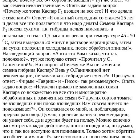
вас семена некачественные!». Опять же задаем вопрос:
«Почему же тогда Каспар F
взошел на все сто? И что делали
1
с семенами?» Ответ: «Я опытный огородник со стажем 25 лет
и делал все что полагается и что надо делать! Семена Каспара
F
посеял сухими, т.к. гибриды нельзя намачивать, а
1
остальные, сначала 1,5 часа прогревал при температуре 45 - 50
0
С, затем выдержал 20 минут в растворе марганцовки, затем
на сутки положил в холодильник, после обработал эпином!».
На следующий вопрос: «А кто это Вам сказал, что так
положено?», тут же получаю ответ: «Прочитал у О.
Ганичкиной!». На вопрос: «Почему же Вы не замочили
семена гибрида Каспар? Ведь у О.Ганичкиной нет
рекомендации, не замачивать гибридные семена?». Прозвучал
ответ: «Фирмы «Гавриш» и «Гисок» так рекомендуют». Опять
задаю вопрос: «Неужели пример не замоченных семян
Каспара со всхожестью на все сто и многократно
обработанных и замоченных семян 6-7 других сортов томата
не взошедших или плохо взошедших Вам совсем ничего не
подсказывает?». Он согласился со мной, и, поблагодарив,
прервал разговор. Думаю, прочитав данную рекомендацию,
он узнает себя, да и другим будет на пользу. Можно конечно
рассмотреть каждое действие данного огородника, но думаю,
что и так все доступно для понимания. Только хотим обратить
всеобщее внимание: будьте осторожны с прогреванием, ведь