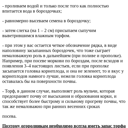
- проливаем водой и только после того как полностью
впитается вода в бороздочках;
- равномерно высеваем семена в бороздочку;
- затем слегка (на 1 – 2 см) присыпаем сыпучим
выветрившимся влажным торфом.
- при этом у вас остается четкое обозначение рядка, в виде
наполовину засыпанных бороздочек, что тоже сыграет
немаловажную роль в дальнейшем (при поливе и прополке).
Например, при посеве моркови по бороздам, после всходов и
появления 3–4 настоящих листьев, если при прополке
засыпается головка корнеплода, и она не зеленеет, то и вкус у
корнеплодов намного лучше, нежели головка корнеплода
оставалась бы на поверхности почвы.
- Торф, в данном случае, выполняет роль мульчи, которая
предохраняет почву от высыхания и образования корки, и
способствует более быстрому и сильному прогреву почвы, что
так же немаловажно при ранних весенних сроках
посева.
Поэтому огородникам необходимо всегда иметь запас торфа