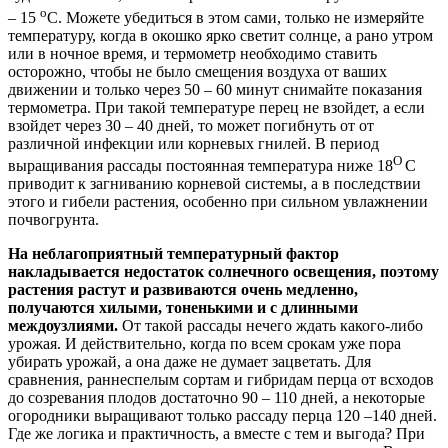
о
– 15
С. Можете убедиться в этом сами, только не измеряйте
температуру, когда в окошко ярко светит солнце, а рано утром
или в ночное время, и термометр необходимо ставить
осторожно, чтобы не было смещения воздуха от ваших
движении и только через 50 – 60 минут снимайте показания
термометра. При такой температуре перец не взойдет, а если
взойдет через 30 – 40 дней, то может погибнуть от от
различной инфекции или корневых гнилей. В период
О
выращивания рассады постоянная температура ниже 18
С
приводит к загниванию корневой системы, а в последствии
этого и гибели растения, особенно при сильном увлажнении
почвогрунта.
На неблагоприятный температурный фактор
накладывается недостаток солнечного освещения, поэтому
растения растут и развиваются очень медленно,
получаются хилыми, тоненькими и с длинными
междоузлиями.
От такой рассады нечего ждать какого-либо
урожая. И действительно, когда по всем срокам уже пора
убирать урожай, а она даже не думает зацветать. Для
сравнения, раннеспелым сортам и гибридам перца от всходов
до созревания плодов достаточно 90 – 110 дней, а некоторые
огородники выращивают только рассаду перца 120 –140 дней.
Где же логика и практичность, а вместе с тем и выгода? При