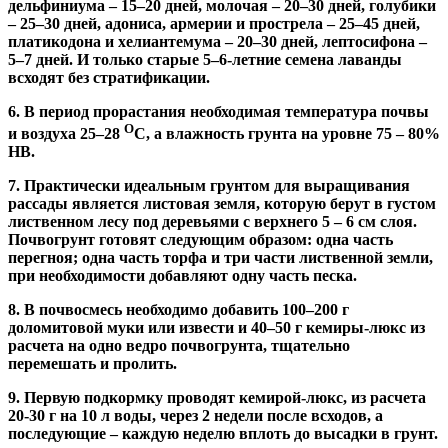
дельфиниума – 15–20 дней, молочая – 20–30 дней, голубики
– 25–30 дней, адониса, армерии и прострела – 25–45 дней,
платикодона и хелиантемума – 20–30 дней, лептосифона –
5–7 дней. И только старые 5–6-летние семена лаванды
всходят без стратификации.
6.
В период прорастания необходимая температура почвы
О
и воздуха 25–28
С, а влажность грунта на уровне 75 – 80%
НВ.
7.
Практически идеальным грунтом для выращивания
рассады является листовая земля, которую берут в густом
лиственном лесу под деревьями с верхнего 5 – 6 см слоя.
Почвогрунт готовят следующим образом: одна часть
перегноя; одна часть торфа и три части лиственной земли,
при необходимости добавляют одну часть песка.
8.
В почвосмесь необходимо добавить 100–200 г
доломитовой муки или извести и 40–50 г кемиры-люкс из
расчета на одно ведро почвогрунта, тщательно
перемешать и пролить.
9.
Первую подкормку проводят кемирой-люкс, из расчета
20-30 г на 10 л воды, через 2 недели после всходов, а
последующие – каждую неделю вплоть до высадки в грунт.