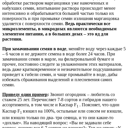
обработке раствором марганцовки уже намоченных и
набухших семян, впитывание раствора происходит менее
интенсивно и обрабатывается большей частью только их
поверхность и при промывке семян излишняя марганцовка
удаляется с поверхности семян.
Ведь практически все
микроэлементы, в микродозах являются необходимым
элементом питания, а в больших дозах – это яд для
растения.
При замачивании семян в воде
, меняйте воду через каждые 5
– 6 часов и не держите семена в воде более 24 часов. При
замачивании семян в марле, на фильтровальной бумаге и
прочее, постоянно следите за увлажнением этих материалов,
ведь даже кратковременное и незначительное подсушивание
приведет к гибели семян, и чаще промывайте в воде, дабы
избежать сбраживания выделений и плесневения самих
семян.
Приведу один пример
:
Звонит огородник – любитель со
стажем 25 лет. Перечисляет 7-8 сортов и гибридов нашего
ассортимента, в том числе и Каспар F
. Поясняет, что один
1
Каспар F
взошел на 100%, остальные или совсем не взошли,
1
или взошло только по два- три сеянца, и то они какие-то
«дохлые». На наводящий вопрос: «Вы не задавали себе
вопрос, почему все 6-7 сортов не взошли?» Тут же ответ: «У