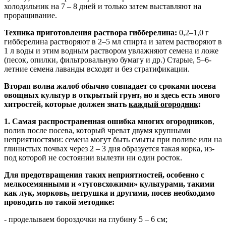
холодильник на 7 – 8 дней и только затем выставляют на
проращивание.
Техника приготовления раствора гибберелина:
0,2–1,0 г
гибберелина растворяют в 2–5 мл спирта и затем растворяют в
1 л воды и этим водным раствором увлажняют семена и ложе
(песок, опилки, фильтровальную бумагу и др.) Старые, 5–6-
летние семена лаванды всходят и без стратификации.
Вторая волна жалоб обычно совпадает со сроками посева
овощных культур в открытый грунт, но
и здесь есть много
хитростей, которые должен знать
каждый огородник
:
1. Самая распространенная ошибка многих огородников
,
полив после посева, который чреват двумя крупными
неприятностями: семена могут быть смыты при поливе или на
глинистых почвах через 2 – 3 дня образуется такая корка, из-
под которой не состоянии вылезти ни один росток.
Для предотвращения таких неприятностей, особенно с
мелкосемянными и «туговсхожими» культурами, такими
как лук, морковь, петрушка и другими, посев необходимо
проводить по такой методике:
- проделываем бороздочки на глубину 5 – 6 см;