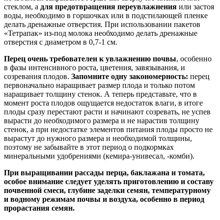
стеклом, а
для предотвращения переувлажнения
или застоя
воды, необходимо в горшочках или в подстилающей пленке
делать дренажные отверстия. При использовании пакетов
«Тетрапак» из-под молока необходимо делать дренажные
отверстия с диаметром в 0,7-1 см.
Перец очень требователен к увлажнению почвы
, особенно
в фазы интенсивного роста, цветения, завязывания, и
созревания плодов.
Запомните одну закономерность:
перец
первоначально наращивает размер плода и только потом
наращивает толщину стенок. А теперь представьте, что в
момент роста плодов ощущается недостаток влаги, в итоге
плоды сразу перестают расти и начинают созревать, не успев
вырасти до необходимого размера и не нарастив толщину
стенок, а при недостатке элементов питания плоды просто не
вырастут до нужного размера и необходимой толщины,
поэтому не забывайте в этот период о подкормках
минеральными удобрениями (кемира-унивесал, -комби).
При выращивании рассады перца, баклажана и томата,
особое внимание следует уделять приготовлению и составу
почвенной смеси, глубине заделки семян, температурному
и водному режимам почвы и воздуха, особенно в период
прорастания семян.