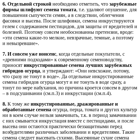
6.
Отдельной строкой
необходимо отметить, что
зарубежные
фирмы шлифуют семена томата
, т.е. удаляют опушение, для
повышения сыпучести семян, а в следствии, облегчения
фасовки и высева. После шлифовки, семена инкрустируются
гелем с содержанием пестицидов, для защиты от вредителей и
болезней. Поэтому совсем необоснованны претензии, вроде:
«эти семена какие-то мелкие, невзрачные, темные, а поэтому
и невызревшие».
7.
И совсем уже нонсенс
, когда отдельные покупатели, с
«древними подходами» к современному семеноводству,
приносят
инкрустированные семена лучших зарубежных
гибридов огурца
, и утверждают: «Они невсхожие, потому,
что сразу не тонут в воде». Да отдельные инкрустированные
семена гибридов огурца могут и не тонуть в воде сразу, а
тонут по мере набухания, но причина кроется совсем в другом
– в подсушивании (см.п.3) и инкрустации (см.п.4).
8.
К тому же
инкрустированные, дражированные и
обработанные семена
огурца, перца, томата и других культур
ни в коем случае нельзя замачивать, т.к. в период замачивании
с них смывается инкрустация вместе с пестицидами, и после
высева они остаются практически беззащитными перед
возбудителями различных заболевании и вредителями. Такие
семена следует высевать сухими. Высеянные сухие семена