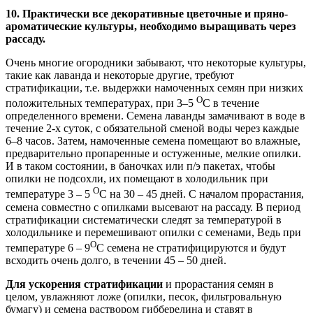
10.
Практически все декоративные цветочные и пряно-
ароматические культуры, необходимо выращивать через
рассаду.
Очень многие огородники забывают, что некоторые культуры,
такие как лаванда и некоторые другие, требуют
стратификации, т.е. выдержки намоченных семян при низких
О
положительных температурах, при 3–5
С в течение
определенного времени. Семена лаванды замачивают в воде в
течение 2-х суток, с обязательной сменой воды через каждые
6–8 часов. Затем, намоченные семена помещают во влажные,
предварительно пропаренные и остуженные, мелкие опилки.
И в таком состоянии, в баночках или п/э пакетах, чтобы
опилки не подсохли, их помещают в холодильник при
О
температуре 3 – 5
С на 30 – 45 дней. С началом прорастания,
семена совместно с опилками высевают на рассаду. В период
стратификации систематически следят за температурой в
холодильнике и перемешивают опилки с семенами, Ведь при
О
температуре 6 – 9
С семена не стратифицируются и будут
всходить очень долго, в течении 45 – 50 дней.
Для ускорения стратификации
и прорастания семян в
целом, увлажняют ложе (опилки, песок, фильтровальную
бумагу) и семена раствором гибберелина и ставят в