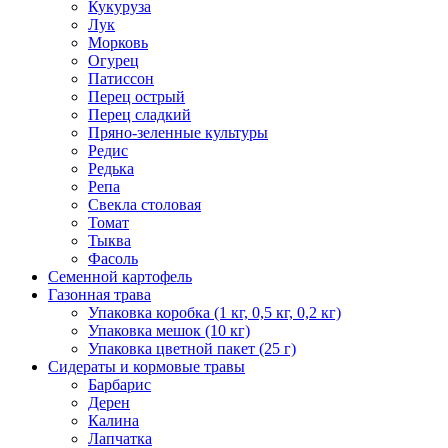
Кукуруза
Лук
Морковь
Огурец
Патиссон
Перец острый
Перец сладкий
Пряно-зеленные культуры
Редис
Редька
Репа
Свекла столовая
Томат
Тыква
Фасоль
Семенной картофель
Газонная трава
Упаковка коробка (1 кг, 0,5 кг, 0,2 кг)
Упаковка мешок (10 кг)
Упаковка цветной пакет (25 г)
Сидераты и кормовые травы
Барбарис
Дерен
Калина
Лапчатка