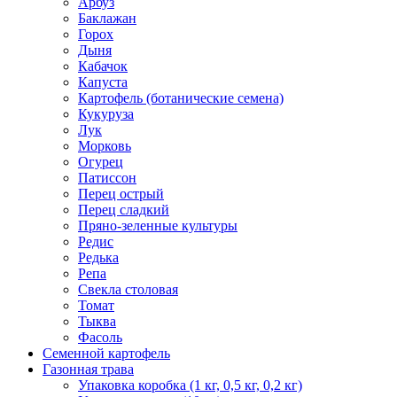
Арбуз
Баклажан
Горох
Дыня
Кабачок
Капуста
Картофель (ботанические семена)
Кукуруза
Лук
Морковь
Огурец
Патиссон
Перец острый
Перец сладкий
Пряно-зеленные культуры
Редис
Редька
Репа
Свекла столовая
Томат
Тыква
Фасоль
Семенной картофель
Газонная трава
Упаковка коробка (1 кг, 0,5 кг, 0,2 кг)