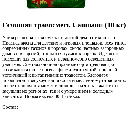
Газонная травосмесь Саншайн (10 кг)
Универсальная травосмесь с высокой декоративностью.
Предназначена для детских и игровых площадок, всех типов
современных газонов в городах, около частных загородных
домов и владений, открытых лужаек в парках. Идеально
подходит для солнечных и неравномерно освещенных
участков. Специально подобранные сорта трав быстро
развиваются после посева, формируют густой, прочный,
устойчивый к вытаптыванию травостой. Благодаря
повышенной засухоустойчивости и медленному отрастанию
после скашивания может использоваться как в жарких и
засушливых регионах, так и с умеренным и холодным
климатом. Норма высева 30-35 г/кв.м.
Состав:
Райграс многолетний (грассландс нуи) – 50%
Овсяница красная красная (реверент) – 25%
Райграс однолетний (мендоза) – 25%