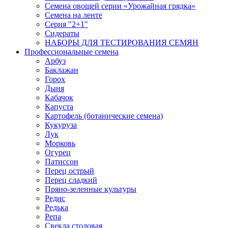
Семена овощей серии «Урожайная грядка»
Семена на ленте
Серия "2+1"
Сидераты
НАБОРЫ ДЛЯ ТЕСТИРОВАНИЯ СЕМЯН
Профессиональные семена
Арбуз
Баклажан
Горох
Дыня
Кабачок
Капуста
Картофель (ботанические семена)
Кукуруза
Лук
Морковь
Огурец
Патиссон
Перец острый
Перец сладкий
Пряно-зеленные культуры
Редис
Редька
Репа
Свекла столовая