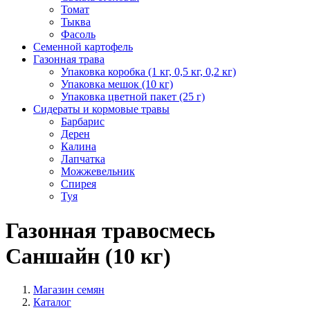
Томат
Тыква
Фасоль
Семенной картофель
Газонная трава
Упаковка коробка (1 кг, 0,5 кг, 0,2 кг)
Упаковка мешок (10 кг)
Упаковка цветной пакет (25 г)
Сидераты и кормовые травы
Барбарис
Дерен
Калина
Лапчатка
Можжевельник
Спирея
Туя
Газонная травосмесь
Саншайн (10 кг)
Магазин семян
Каталог