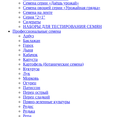
Семена серии «Даёшь урожай»
Семена овощей серии «Урожайная грядка»
Семена на ленте
Серия "2+1"
Сидераты
НАБОРЫ ДЛЯ ТЕСТИРОВАНИЯ СЕМЯН
Профессиональные семена
Арбуз
Баклажан
Горох
Дыня
Кабачок
Капуста
Картофель (ботанические семена)
Кукуруза
Лук
Морковь
Огурец
Патиссон
Перец острый
Перец сладкий
Пряно-зеленные культуры
Редис
Редька
Репа