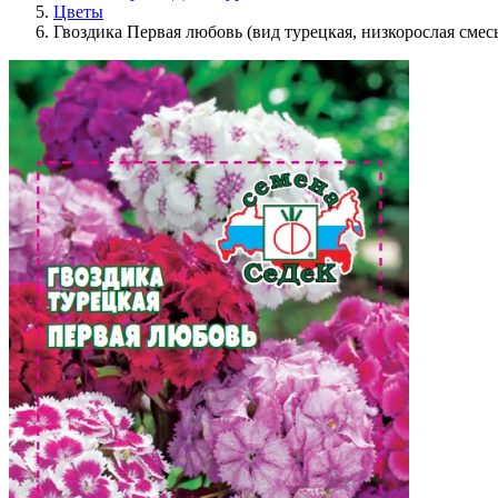
Цветы
Гвоздика Первая любовь (вид турецкая, низкорослая смес