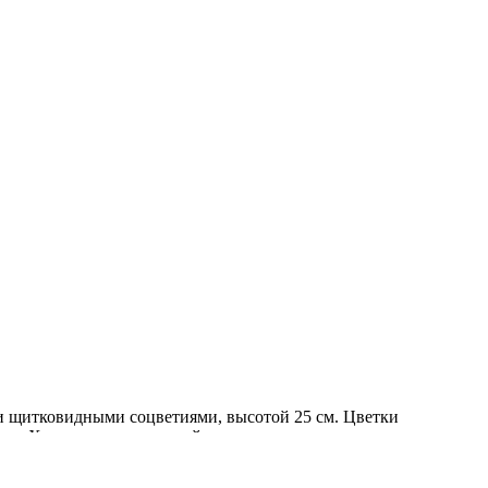
и щитковидными соцветиями, высотой 25 см. Цветки
см. Холодо- и морозоустойчива, хорошо растет и цветет при
переувлажнения и застоя воды. Используется для групповых