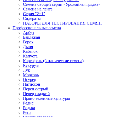
Семена овощей серии «Урожайная грядка»
Семена на ленте
Серия "2+1"
Сидераты
НАБОРЫ ДЛЯ ТЕСТИРОВАНИЯ СЕМЯН
Профессиональные семена
Арбуз
Баклажан
Горох
Дыня
Кабачок
Капуста
Картофель (ботанические семена)
Кукуруза
Лук
Морковь
Огурец
Патиссон
Перец острый
Перец сладкий
Пряно-зеленные культуры
Редис
Редька
Репа