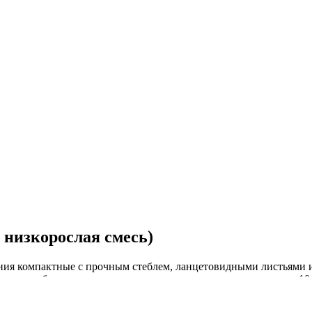
 низкорослая смесь)
ения компактные с прочным стеблем, ланцетовидными листьями 
краски, собраны в плотные щитковидные соцветия, диаметром 10 
итает питательные, хорошо обработанные почвы, не переносит 