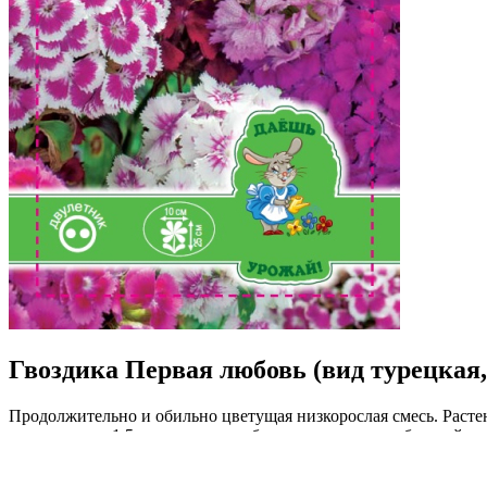
Гвоздика Первая любовь (вид турецкая,
Продолжительно и обильно цветущая низкорослая смесь. Раст
махровые, до 1,5 см в диаметре, бархатистые, разнообразной о
солнечном местоположении, но переносит и полутень. Предпоч
посадок, в клумбах, каменистых горках, а так же на срезку.