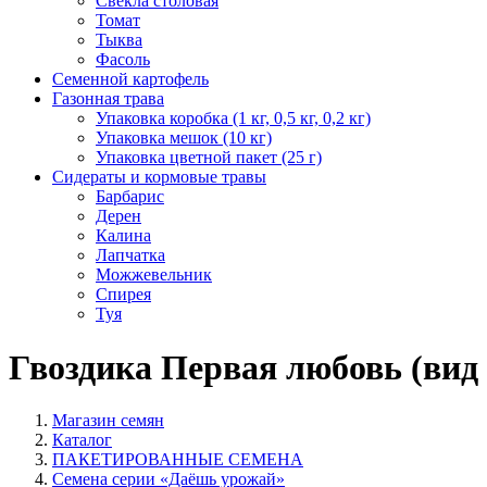
Свекла столовая
Томат
Тыква
Фасоль
Семенной картофель
Газонная трава
Упаковка коробка (1 кг, 0,5 кг, 0,2 кг)
Упаковка мешок (10 кг)
Упаковка цветной пакет (25 г)
Сидераты и кормовые травы
Барбарис
Дерен
Калина
Лапчатка
Можжевельник
Спирея
Туя
Гвоздика Первая любовь (вид 
Магазин семян
Каталог
ПАКЕТИРОВАННЫЕ СЕМЕНА
Семена серии «Даёшь урожай»