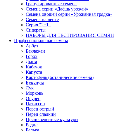
Гранулированные семена
Семена серии «Даёшь урожай»
Семена овощей серии «Урожайная грядка»
Семена на ленте
Серия "2+1"
Сидераты
НАБОРЫ ДЛЯ ТЕСТИРОВАНИЯ СЕМЯН
Профессиональные семена
Арбуз
Баклажан
Горох
Дыня
Кабачок
Капуста
Картофель (ботанические семена)
Кукуруза
Лук
Морковь
Огурец
Патиссон
Перец острый
Перец сладкий
Пряно-зеленные культуры
Редис
Редька