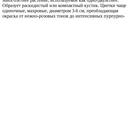
Многолетнее растение, используемое как одно-двулетнее.
Образует раскидистый или компактный кустик. Цветки чаще
одиночные, махровые, диаметром 3-6 см, преобладающая
окраска от нежно-розовых тонов до интенсивных пурпурно-
розовых и красных. Высота растения - 75 см. Используют в
групповых и одиночных посадках, а также на срезку. Хорошо
растет на открытых солнечных местах и плодородной,
умеренно увлажненной почве. Оптимальная для прорастания
семян температура почвы 20°С.
Где купить?
Интернет-магазин
Новости
Каталог
Прайс-листы
Доставка
Информация
Контакты