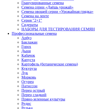
Гранулированные семена
Семена серии «Даёшь урожай»
Семена овощей серии «Урожайная грядка»
Семена на ленте
Серия "2+1"
Сидераты
НАБОРЫ ДЛЯ ТЕСТИРОВАНИЯ СЕМЯН
Профессиональные семена
Арбуз
Баклажан
Горох
Дыня
Кабачок
Капуста
Картофель (ботанические семена)
Кукуруза
Лук
Морковь
Огурец
Патиссон
Перец острый
Перец сладкий
Пряно-зеленные культуры
Редис
Редька