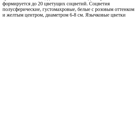
формируется до 20 цветущих соцветий. Соцветия
полусферические, густомахровые, белые с розовым оттенком
и желтым центром, диаметром 6-8 см. Язычковые цветки
широкие, расположены в рядах по краю растения, в центре –
трубчатые цветки. Сорт устойчив к фузариозу и
неблагоприятным погодным условиям. Растет на
освещенных, защищенных от ветра участках с хорошо
дренированной почвой. Используется на срезку.
Где купить?
Интернет-магазин
Новости
Каталог
Прайс-листы
Доставка
Информация
Контакты