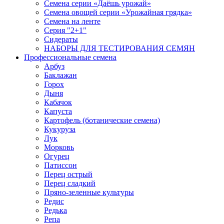
Семена серии «Даёшь урожай»
Семена овощей серии «Урожайная грядка»
Семена на ленте
Серия "2+1"
Сидераты
НАБОРЫ ДЛЯ ТЕСТИРОВАНИЯ СЕМЯН
Профессиональные семена
Арбуз
Баклажан
Горох
Дыня
Кабачок
Капуста
Картофель (ботанические семена)
Кукуруза
Лук
Морковь
Огурец
Патиссон
Перец острый
Перец сладкий
Пряно-зеленные культуры
Редис
Редька
Репа