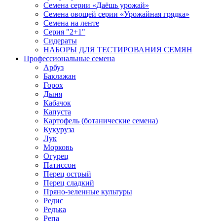
Семена серии «Даёшь урожай»
Семена овощей серии «Урожайная грядка»
Семена на ленте
Серия "2+1"
Сидераты
НАБОРЫ ДЛЯ ТЕСТИРОВАНИЯ СЕМЯН
Профессиональные семена
Арбуз
Баклажан
Горох
Дыня
Кабачок
Капуста
Картофель (ботанические семена)
Кукуруза
Лук
Морковь
Огурец
Патиссон
Перец острый
Перец сладкий
Пряно-зеленные культуры
Редис
Редька
Репа