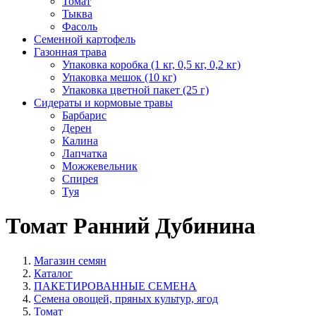
Томат
Тыква
Фасоль
Семенной картофель
Газонная трава
Упаковка коробка (1 кг, 0,5 кг, 0,2 кг)
Упаковка мешок (10 кг)
Упаковка цветной пакет (25 г)
Сидераты и кормовые травы
Барбарис
Дерен
Калина
Лапчатка
Можжевельник
Спирея
Туя
Томат Ранний Дубинина
Магазин семян
Каталог
ПАКЕТИРОВАННЫЕ СЕМЕНА
Семена овощей, пряных культур, ягод
Томат