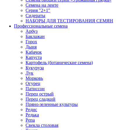
Семена на ленте
Серия "2+1"
Сидераты
НАБОРЫ ДЛЯ ТЕСТИРОВАНИЯ СЕМЯН
Профессиональные семена
Арбуз
Баклажан
Горох
Дыня
Кабачок
Капуста
Картофель (ботанические семена)
Кукуруза
Лук
Морковь
Огурец
Патиссон
Перец острый
Перец сладкий
Пряно-зеленные культуры
Редис
Редька
Репа
Свекла столовая