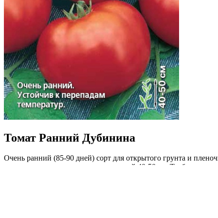
Томат Ранний Дубинина
Очень ранний (85-90 дней) сорт для открытого грунта и плен
детерминантное, раскидистое, высотой 40-50 см. Требует умере
скороспелость, неприхотливость выращивания, устойчивость к 
Где купить?
Интернет-магазин
Новости