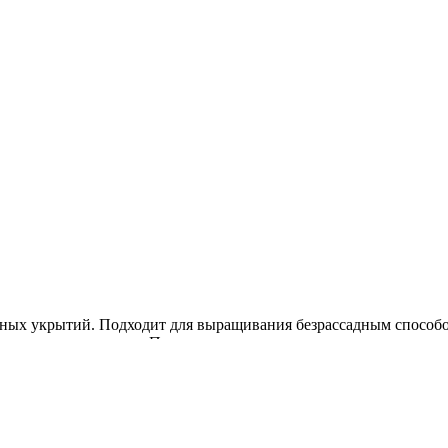
очных укрытий. Подходит для выращивания безрассадным способо
нного пасынкования. Плоды оранжево-красные, округлые, достато
перепадам температур, дружная отдача урожая, высокое качество