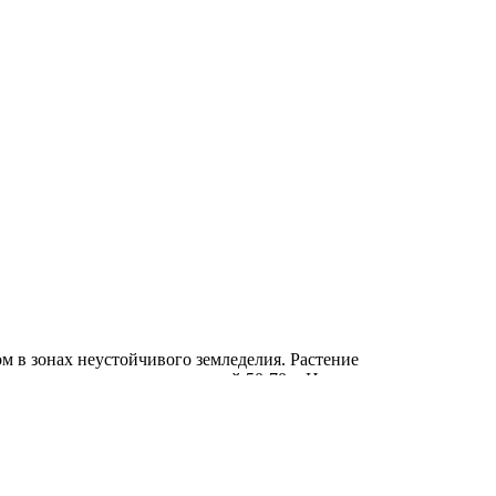
м в зонах неустойчивого земледелия. Растение
чно плотные, сладкие, массой 50-70 г. Ценность сорта:
 плодов. Назначение универсальное.