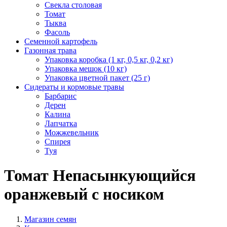
Свекла столовая
Томат
Тыква
Фасоль
Семенной картофель
Газонная трава
Упаковка коробка (1 кг, 0,5 кг, 0,2 кг)
Упаковка мешок (10 кг)
Упаковка цветной пакет (25 г)
Сидераты и кормовые травы
Барбарис
Дерен
Калина
Лапчатка
Можжевельник
Спирея
Туя
Томат Непасынкующийся
оранжевый с носиком
Магазин семян