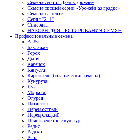
Семена серии «Даёшь урожай»
Семена овощей серии «Урожайная грядка»
Семена на ленте
Серия "2+1"
Сидераты
НАБОРЫ ДЛЯ ТЕСТИРОВАНИЯ СЕМЯН
Профессиональные семена
Арбуз
Баклажан
Горох
Дыня
Кабачок
Капуста
Картофель (ботанические семена)
Кукуруза
Лук
Морковь
Огурец
Патиссон
Перец острый
Перец сладкий
Пряно-зеленные культуры
Редис
Редька
Репа