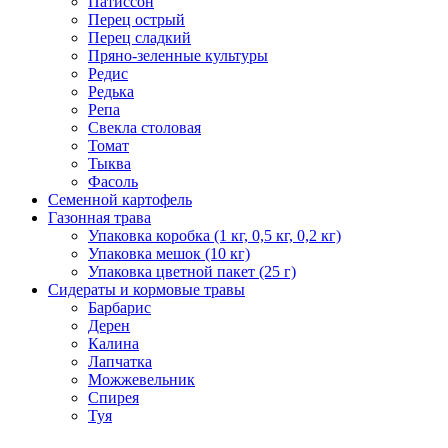
Патиссон
Перец острый
Перец сладкий
Пряно-зеленные культуры
Редис
Редька
Репа
Свекла столовая
Томат
Тыква
Фасоль
Семенной картофель
Газонная трава
Упаковка коробка (1 кг, 0,5 кг, 0,2 кг)
Упаковка мешок (10 кг)
Упаковка цветной пакет (25 г)
Сидераты и кормовые травы
Барбарис
Дерен
Калина
Лапчатка
Можжевельник
Спирея
Туя