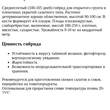
Cреднеспелый (100-105 дней) гибрид для открытого грунта и
пленочных укрытий салатного типа. Растение
детерминантное хорошо облиственное, высотой 90-100 см. В
кисти формирует 4-6 плодов. Плоды плоскоокруглые,
слаборебристые, малиновые, массой 180-250 г, плотные,
мясистые, сахаристые. Урожайность 9-10 кг на квадратный
метр.
Ценность гибрида
Устойчивость к вирусу табачной мозаики, фитофторозу,
вертициллезному увяданию.
Жаростойкость
Возможность непродольжительной транспортировки и
хранения.
Рекомендуется для приготовления свежих салатов и соков,
переработки на томатопродукты.
Оптимальная для прорастания семян температура почвы 20-
25°С.
Посев
Высадка
Схема