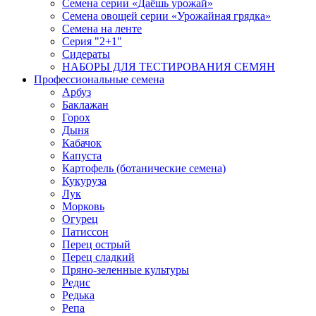
Семена серии «Даёшь урожай»
Семена овощей серии «Урожайная грядка»
Семена на ленте
Серия "2+1"
Сидераты
НАБОРЫ ДЛЯ ТЕСТИРОВАНИЯ СЕМЯН
Профессиональные семена
Арбуз
Баклажан
Горох
Дыня
Кабачок
Капуста
Картофель (ботанические семена)
Кукуруза
Лук
Морковь
Огурец
Патиссон
Перец острый
Перец сладкий
Пряно-зеленные культуры
Редис
Редька
Репа