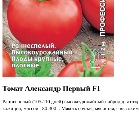
Томат Александр Первый F1
Раннеспелый (105-110 дней) высокоурожайный гибрид для откр
кожицей, массой 180-300 г. Мякоть сочная, мясистая, с высок
к комплексу заболеваний и стрессам, устойчивость плодов к р
крупнотоварного производства. Назначение универсальное.
Где купить?