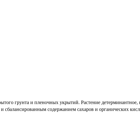
ытого грунта и пленочных укрытий. Растение детерминантное, в
им и сбалансированным содержанием сахаров и органических кисл
астрескиванию, возможность длительной транспортировки и хран