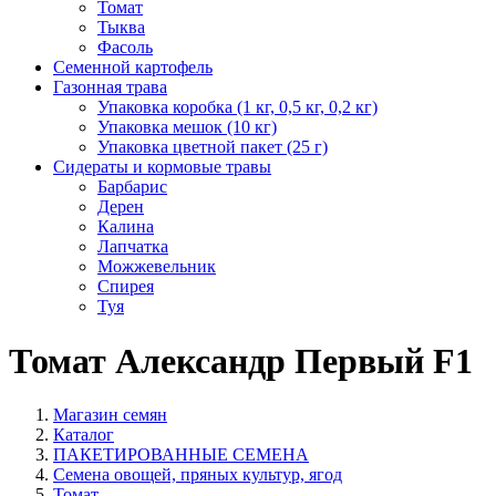
Томат
Тыква
Фасоль
Семенной картофель
Газонная трава
Упаковка коробка (1 кг, 0,5 кг, 0,2 кг)
Упаковка мешок (10 кг)
Упаковка цветной пакет (25 г)
Сидераты и кормовые травы
Барбарис
Дерен
Калина
Лапчатка
Можжевельник
Спирея
Туя
Томат Александр Первый F1
Магазин семян
Каталог
ПАКЕТИРОВАННЫЕ СЕМЕНА
Семена овощей, пряных культур, ягод
Томат