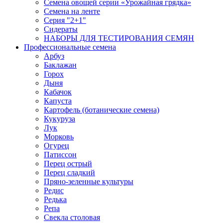
Семена овощей серии «Урожайная грядка»
Семена на ленте
Серия "2+1"
Сидераты
НАБОРЫ ДЛЯ ТЕСТИРОВАНИЯ СЕМЯН
Профессиональные семена
Арбуз
Баклажан
Горох
Дыня
Кабачок
Капуста
Картофель (ботанические семена)
Кукуруза
Лук
Морковь
Огурец
Патиссон
Перец острый
Перец сладкий
Пряно-зеленные культуры
Редис
Редька
Репа
Свекла столовая