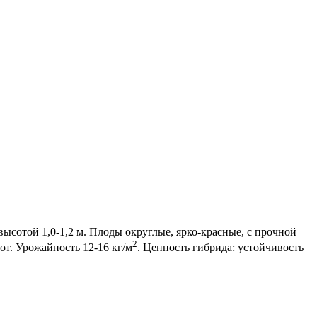
ысотой 1,0-1,2 м. Плоды округлые, ярко-красные, с прочной
2
от. Урожайность 12-16 кг/м
. Ценность гибрида: устойчивость
ения до 2-3 месяцев в оптимальных условиях. Подходит для