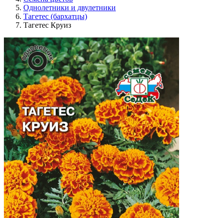
Однолетники и двулетники
Тагетес (бархатцы)
Тагетес Круиз