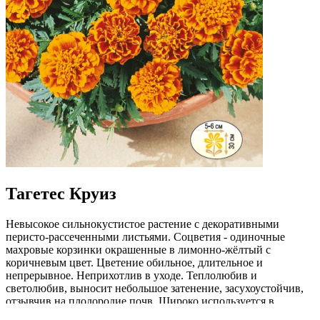
Тагетес Круиз
Невысокое сильнокустистое растение с декоративными
перисто-рассеченными листьями. Соцветия - одиночные
махровые корзинки окрашенные в лимонно-жёлтый с
коричневым цвет. Цветение обильное, длительное и
непрерывное. Неприхотлив в уходе. Теплолюбив и
светолюбив, выносит небольшое затенение, засухоустойчив,
отзывчив на плодородие почв. Широко используется в
озеленении при оформлении бордюров, клумб, для