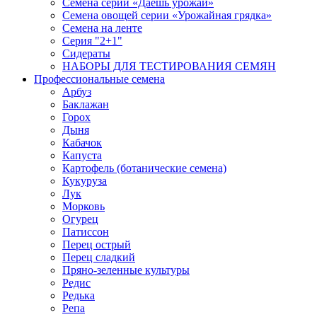
Семена серии «Даёшь урожай»
Семена овощей серии «Урожайная грядка»
Семена на ленте
Серия "2+1"
Сидераты
НАБОРЫ ДЛЯ ТЕСТИРОВАНИЯ СЕМЯН
Профессиональные семена
Арбуз
Баклажан
Горох
Дыня
Кабачок
Капуста
Картофель (ботанические семена)
Кукуруза
Лук
Морковь
Огурец
Патиссон
Перец острый
Перец сладкий
Пряно-зеленные культуры
Редис
Редька
Репа