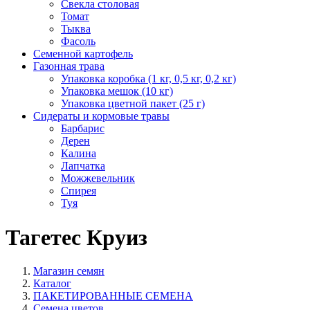
Свекла столовая
Томат
Тыква
Фасоль
Семенной картофель
Газонная трава
Упаковка коробка (1 кг, 0,5 кг, 0,2 кг)
Упаковка мешок (10 кг)
Упаковка цветной пакет (25 г)
Сидераты и кормовые травы
Барбарис
Дерен
Калина
Лапчатка
Можжевельник
Спирея
Туя
Тагетес Круиз
Магазин семян
Каталог
ПАКЕТИРОВАННЫЕ СЕМЕНА
Семена цветов