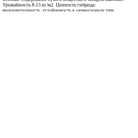
Урожайность 8-13 кг/м2. Ценность гибрида:
малоцветушность, устойчивость к церкоспорозу при
выращивании и гнили при хранении, пригоден к
механизированному возделыванию и уборке. Характеризуется
быстрым ростом в начальный период. Рекомендуется для
использования на корм домашнему скоту.
Где купить?
Интернет-магазин
Новости
Каталог
Прайс-листы
Доставка
Информация
Контакты