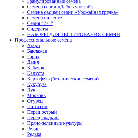
Гранулированные семена
Семена серии «Даёшь урожай»
Семена овощей серии «Урожайная грядка»
Семена на ленте
Серия "2+1"
Сидераты
НАБОРЫ ДЛЯ ТЕСТИРОВАНИЯ СЕМЯН
Профессиональные семена
Арбуз
Баклажан
Горох
Дыня
Кабачок
Капуста
Картофель (ботанические семена)
Кукуруза
Лук
Морковь
Огурец
Патиссон
Перец острый
Перец сладкий
Пряно-зеленные культуры
Редис
Редька