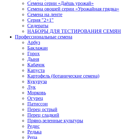
Семена серии «Даёшь урожай»
Семена овощей серии «Урожайная грядка»
Семена на ленте
Серия "2+1"
Сидераты
НАБОРЫ ДЛЯ ТЕСТИРОВАНИЯ СЕМЯН
Профессиональные семена
Арбуз
Баклажан
Горох
Дыня
Кабачок
Капуста
Картофель (ботанические семена)
Кукуруза
Лук
Морковь
Огурец
Патиссон
Перец острый
Перец сладкий
Пряно-зеленные культуры
Редис
Редька
Репа