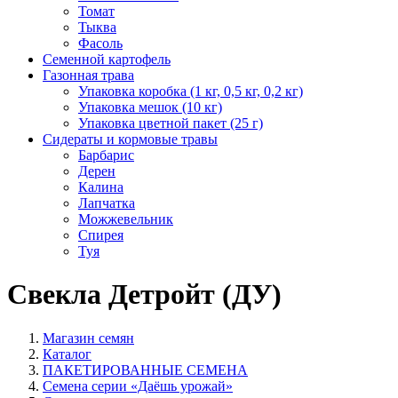
Томат
Тыква
Фасоль
Семенной картофель
Газонная трава
Упаковка коробка (1 кг, 0,5 кг, 0,2 кг)
Упаковка мешок (10 кг)
Упаковка цветной пакет (25 г)
Сидераты и кормовые травы
Барбарис
Дерен
Калина
Лапчатка
Можжевельник
Спирея
Туя
Свекла Детройт (ДУ)
Магазин семян
Каталог
ПАКЕТИРОВАННЫЕ СЕМЕНА
Семена серии «Даёшь урожай»