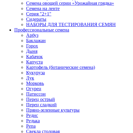
Семена овощей серии «Урожайная грядка»
Семена на ленте
Серия "2+1"
Сидераты
НАБОРЫ ДЛЯ ТЕСТИРОВАНИЯ СЕМЯН
Профессиональные семена
Арбуз
Баклажан
Горох
Дыня
Кабачок
Капуста
Картофель (ботанические семена)
Кукуруза
Лук
Морковь
Огурец
Патиссон
Перец острый
Перец сладкий
Пряно-зеленные культуры
Редис
Редька
Репа
Свекла столовая