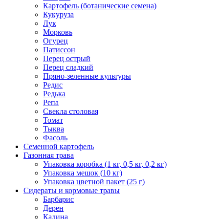
Картофель (ботанические семена)
Кукуруза
Лук
Морковь
Огурец
Патиссон
Перец острый
Перец сладкий
Пряно-зеленные культуры
Редис
Редька
Репа
Свекла столовая
Томат
Тыква
Фасоль
Семенной картофель
Газонная трава
Упаковка коробка (1 кг, 0,5 кг, 0,2 кг)
Упаковка мешок (10 кг)
Упаковка цветной пакет (25 г)
Сидераты и кормовые травы
Барбарис
Дерен
Калина