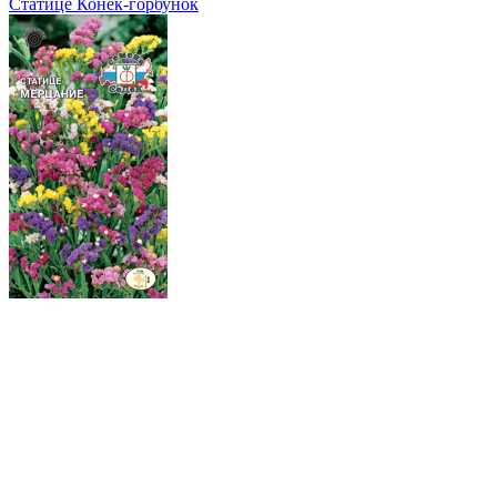
Статице Конек-горбунок
Статице Мерцание