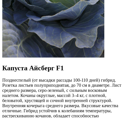
Капуста Айсберг F1
Позднеспелый (от высадки рассады 100-110 дней) гибрид.
Розетка листьев полуприподнятая, до 70 см в диаметре. Лист
среднего размера, серо-­зеленый, с сильным восковым
налетом. Кочаны округлые, массой 3–4 кг, с плотной,
беловатой, хрустящей и сочной внутренней структурой.
Внутренняя кочерыга среднего размера. Вкусовые качества
отличные. Гибрид устойчив к колебаниям температуры,
растрескиванию кочанов, обладает способностью
продолжительно сохраняться на корню, пригоден для
длительного хранения. Назначение универсальное.