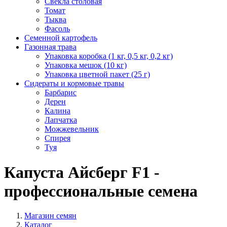
Свекла столовая
Томат
Тыква
Фасоль
Семенной картофель
Газонная трава
Упаковка коробка (1 кг, 0,5 кг, 0,2 кг)
Упаковка мешок (10 кг)
Упаковка цветной пакет (25 г)
Сидераты и кормовые травы
Барбарис
Дерен
Калина
Лапчатка
Можжевельник
Спирея
Туя
Капуста Айсберг F1 -
профессиональные семена
Магазин семян
Каталог