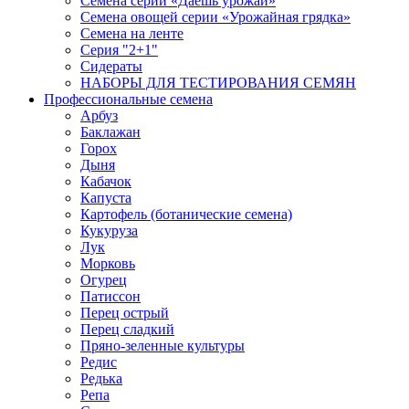
Семена серии «Даёшь урожай»
Семена овощей серии «Урожайная грядка»
Семена на ленте
Серия "2+1"
Сидераты
НАБОРЫ ДЛЯ ТЕСТИРОВАНИЯ СЕМЯН
Профессиональные семена
Арбуз
Баклажан
Горох
Дыня
Кабачок
Капуста
Картофель (ботанические семена)
Кукуруза
Лук
Морковь
Огурец
Патиссон
Перец острый
Перец сладкий
Пряно-зеленные культуры
Редис
Редька
Репа