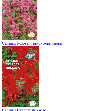
Сальвия Розовый замок хорминовая
Сальвия Скарлет пикколо