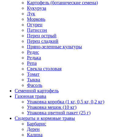
Картофель (ботанические семена)
Кукуруза
Лук
Морковь
Огурец
Патиссон
Перец острый
Перец сладкий
Пряно-зеленные культуры
Редис
Редька
Репа
Свекла столовая
Томат
Тыква
Фасоль
Семенной картофель
Газонная трава
Упаковка коробка (1 кг, 0,5 кг, 0,2 кг)
Упаковка мешок (10 кг)
Упаковка цветной пакет (25 г)
Сидераты и кормовые травы
Барбарис
Дерен
Калина