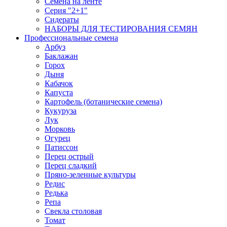
Семена на ленте
Серия "2+1"
Сидераты
НАБОРЫ ДЛЯ ТЕСТИРОВАНИЯ СЕМЯН
Профессиональные семена
Арбуз
Баклажан
Горох
Дыня
Кабачок
Капуста
Картофель (ботанические семена)
Кукуруза
Лук
Морковь
Огурец
Патиссон
Перец острый
Перец сладкий
Пряно-зеленные культуры
Редис
Редька
Репа
Свекла столовая
Томат