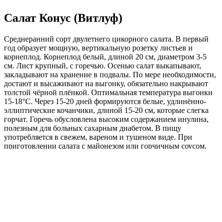
Салат Конус (Витлуф)
Среднеранний сорт двулетнего цикорного салата. В первый
год образует мощную, вертикальную розетку листьев и
корнеплод. Корнеплод белый, длиной 20 см, диаметром 3-5
см. Лист крупный, с горечью. Осенью салат выкапывают,
закладывают на хранение в подвалы. По мере необходимости,
достают и высаживают на выгонку, обязательно накрывают
толстой чёрной плёнкой. Оптимальная температура выгонки
15-18°С. Через 15-20 дней формируются белые, удлинённо-
эллиптические кочанчики, длиной 15-20 см, которые слегка
горчат. Горечь обусловлена высоким содержанием инулина,
полезным для больных сахарным диабетом. В пищу
употребляется в свежем, вареном и тушеном виде. При
приготовлении салата с майонезом или горчичным соусом,
горечь практически не чувствуется.
Где купить?
Интернет-магазин
Новости
Каталог
Прайс-листы