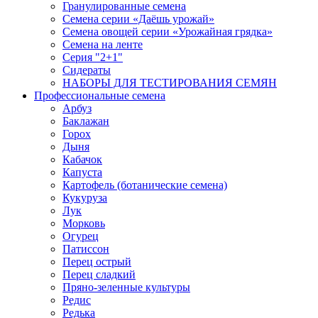
Гранулированные семена
Семена серии «Даёшь урожай»
Семена овощей серии «Урожайная грядка»
Семена на ленте
Серия "2+1"
Сидераты
НАБОРЫ ДЛЯ ТЕСТИРОВАНИЯ СЕМЯН
Профессиональные семена
Арбуз
Баклажан
Горох
Дыня
Кабачок
Капуста
Картофель (ботанические семена)
Кукуруза
Лук
Морковь
Огурец
Патиссон
Перец острый
Перец сладкий
Пряно-зеленные культуры
Редис
Редька