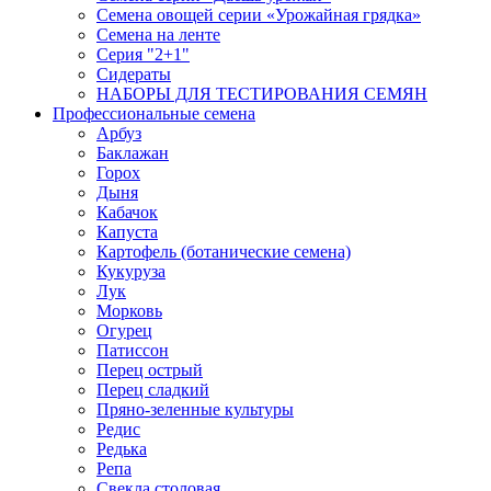
Семена овощей серии «Урожайная грядка»
Семена на ленте
Серия "2+1"
Сидераты
НАБОРЫ ДЛЯ ТЕСТИРОВАНИЯ СЕМЯН
Профессиональные семена
Арбуз
Баклажан
Горох
Дыня
Кабачок
Капуста
Картофель (ботанические семена)
Кукуруза
Лук
Морковь
Огурец
Патиссон
Перец острый
Перец сладкий
Пряно-зеленные культуры
Редис
Редька
Репа
Свекла столовая