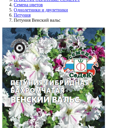
Семена цветов
Однолетники и двулетники
Петуния
Петуния Венский вальс