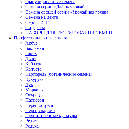
Гранулированные семена
Семена серии «Даёшь урожай»
Семена овощей серии «Урожайная грядка»
Семена на ленте
Серия "2+1"
Сидераты
НАБОРЫ ДЛЯ ТЕСТИРОВАНИЯ СЕМЯН
Профессиональные семена
Арбуз
Баклажан
Горох
Дыня
Кабачок
Капуста
Картофель (ботанические семена)
Кукуруза
Лук
Морковь
Огурец
Патиссон
Перец острый
Перец сладкий
Пряно-зеленные культуры
Редис
Редька