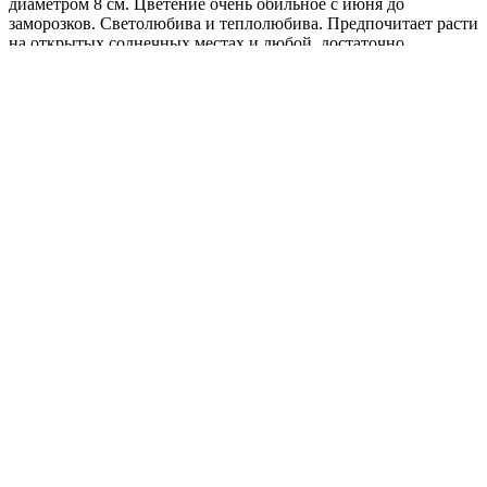
диаметром 8 см. Цветение очень обильное с июня до
заморозков. Светолюбива и теплолюбива. Предпочитает расти
на открытых солнечных местах и любой, достаточно
плодородной почве. Засухоустойчива. Используется для
выращивания в клумбах, рабатках, больших цветочных
массивах, особенно красиво смотрится в балконных ящиках и
контейнерах, подвесных корзинах.
Где купить?
Интернет-магазин
Новости
Каталог
Прайс-листы
Доставка
Информация
Контакты