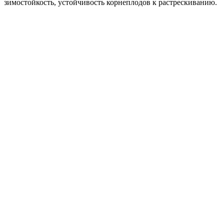
зимостойкость, устойчивость корнеплодов к растрескиванию.
Отличное лекарственное средство при заболеваниях почек,
гастрите, воспалительных процессах, ослабленном зрении.
Используют в свежем и сушеном виде, в приправах, для
консервирования.
Где купить?
Интернет-магазин
Новости
Каталог
Прайс-листы
Доставка
Информация
Контакты