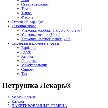
Свекла столовая
Томат
Тыква
Фасоль
Семенной картофель
Газонная трава
Упаковка коробка (1 кг, 0,5 кг, 0,2 кг)
Упаковка мешок (10 кг)
Упаковка цветной пакет (25 г)
Сидераты и кормовые травы
Барбарис
Дерен
Калина
Лапчатка
Можжевельник
Спирея
Туя
Петрушка Лекарь®
Магазин семян
Каталог
ПАКЕТИРОВАННЫЕ СЕМЕНА