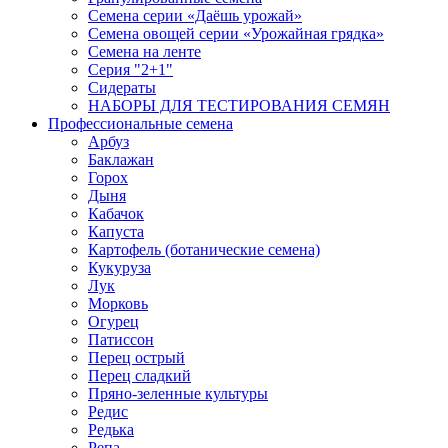
Семена серии «Даёшь урожай»
Семена овощей серии «Урожайная грядка»
Семена на ленте
Серия "2+1"
Сидераты
НАБОРЫ ДЛЯ ТЕСТИРОВАНИЯ СЕМЯН
Профессиональные семена
Арбуз
Баклажан
Горох
Дыня
Кабачок
Капуста
Картофель (ботанические семена)
Кукуруза
Лук
Морковь
Огурец
Патиссон
Перец острый
Перец сладкий
Пряно-зеленные культуры
Редис
Редька
Репа