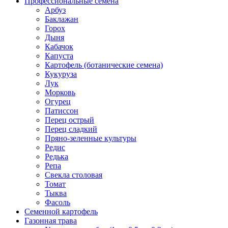
Профессиональные семена
Арбуз
Баклажан
Горох
Дыня
Кабачок
Капуста
Картофель (ботанические семена)
Кукуруза
Лук
Морковь
Огурец
Патиссон
Перец острый
Перец сладкий
Пряно-зеленные культуры
Редис
Редька
Репа
Свекла столовая
Томат
Тыква
Фасоль
Семенной картофель
Газонная трава