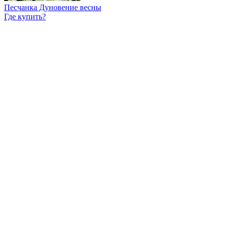
Песчанка Дуновение весны
Где купить?
Интернет-магазин
Новости
Каталог
Прайс-листы
Доставка
Информация
Контакты