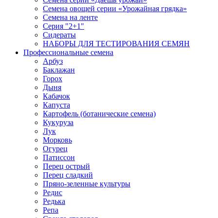
Семена овощей серии «Урожайная грядка»
Семена на ленте
Серия "2+1"
Сидераты
НАБОРЫ ДЛЯ ТЕСТИРОВАНИЯ СЕМЯН
Профессиональные семена
Арбуз
Баклажан
Горох
Дыня
Кабачок
Капуста
Картофель (ботанические семена)
Кукуруза
Лук
Морковь
Огурец
Патиссон
Перец острый
Перец сладкий
Пряно-зеленные культуры
Редис
Редька
Репа