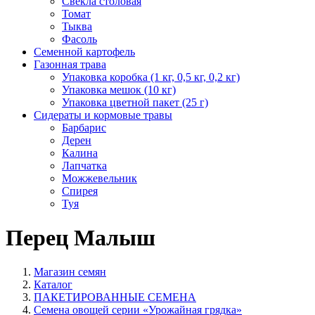
Свекла столовая
Томат
Тыква
Фасоль
Семенной картофель
Газонная трава
Упаковка коробка (1 кг, 0,5 кг, 0,2 кг)
Упаковка мешок (10 кг)
Упаковка цветной пакет (25 г)
Сидераты и кормовые травы
Барбарис
Дерен
Калина
Лапчатка
Можжевельник
Спирея
Туя
Перец Малыш
Магазин семян
Каталог
ПАКЕТИРОВАННЫЕ СЕМЕНА
Семена овощей серии «Урожайная грядка»