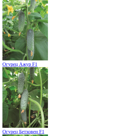
Огурец Ажур F1
Огурец Бетховен F1