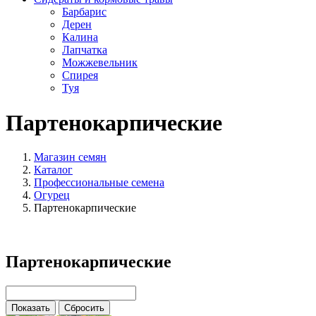
Барбарис
Дерен
Калина
Лапчатка
Можжевельник
Спирея
Туя
Партенокарпические
Магазин семян
Каталог
Профессиональные семена
Огурец
Партенокарпические
Партенокарпические