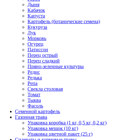
Дыня
Кабачок
Капуста
Картофель (ботанические семена)
Кукуруза
Лук
Морковь
Огурец
Патиссон
Перец острый
Перец сладкий
Пряно-зеленные культуры
Редис
Редька
Репа
Свекла столовая
Томат
Тыква
Фасоль
Семенной картофель
Газонная трава
Упаковка коробка (1 кг, 0,5 кг, 0,2 кг)
Упаковка мешок (10 кг)
Упаковка цветной пакет (25 г)
Сидераты и кормовые травы