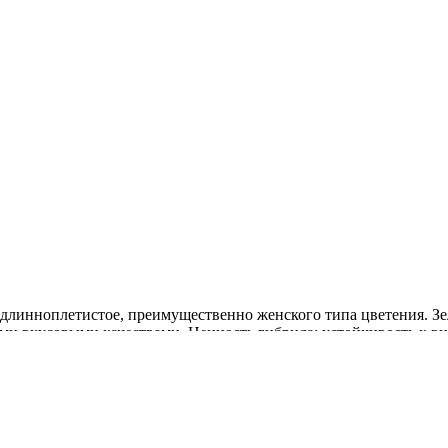
длинноплетистое, преимущественно женского типа цветения. Зе
ыми вкусовыми качествами. Ценность гибрида: устойчивость к в
ции. Рекомендуется для употребления в свежем виде, консервиро