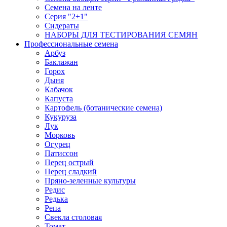
Семена на ленте
Серия "2+1"
Сидераты
НАБОРЫ ДЛЯ ТЕСТИРОВАНИЯ СЕМЯН
Профессиональные семена
Арбуз
Баклажан
Горох
Дыня
Кабачок
Капуста
Картофель (ботанические семена)
Кукуруза
Лук
Морковь
Огурец
Патиссон
Перец острый
Перец сладкий
Пряно-зеленные культуры
Редис
Редька
Репа
Свекла столовая
Томат