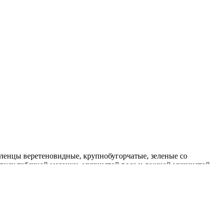
ленцы веретеновидные, крупнобугорчатые, зеленые со
ирусу табачной мозаики, мучнистой росе и ложной мучнистой
вания, засолки.