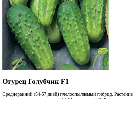
Огурец Голубчик F1
Среднеранний (54-57 дней) пчелоопыляемый гибрид. Растение 
светлыми полосами длиной 10-12 см, массой 80-95 г, с отличн
росе, стабильная урожайность, высокий выход товарной продук
Где купить?
Интернет-магазин
Новости