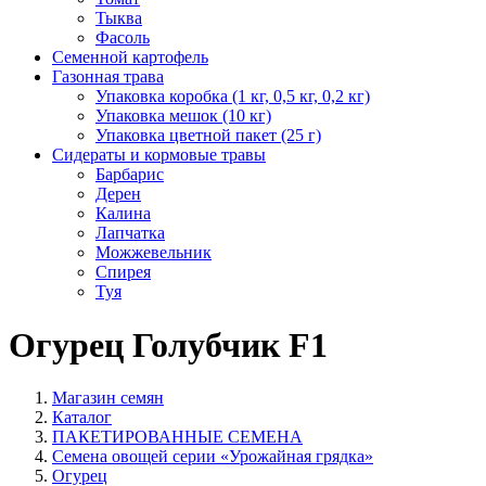
Тыква
Фасоль
Семенной картофель
Газонная трава
Упаковка коробка (1 кг, 0,5 кг, 0,2 кг)
Упаковка мешок (10 кг)
Упаковка цветной пакет (25 г)
Сидераты и кормовые травы
Барбарис
Дерен
Калина
Лапчатка
Можжевельник
Спирея
Туя
Огурец Голубчик F1
Магазин семян
Каталог
ПАКЕТИРОВАННЫЕ СЕМЕНА
Семена овощей серии «Урожайная грядка»
Огурец