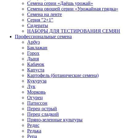
Семена серии «Даёшь урожай»
Семена овощей серии «Урожайная грядка»
Семена на ленте
Серия "2+1"
Сидераты
НАБОРЫ ДЛЯ ТЕСТИРОВАНИЯ СЕМЯН
Профессиональные семена
Арбуз
Баклажан
Горох
Дыня
Кабачок
Капуста
Картофель (ботанические семена)
Кукуруза
Лук
Морковь
Огурец
Патиссон
Перец острый
Перец сладкий
Пряно-зеленные культуры
Редис
Редька
Репа