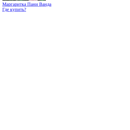
Маргаритка Пани Ванда
Где купить?
Интернет-магазин
Новости
Каталог
Прайс-листы
Доставка
Информация
Контакты