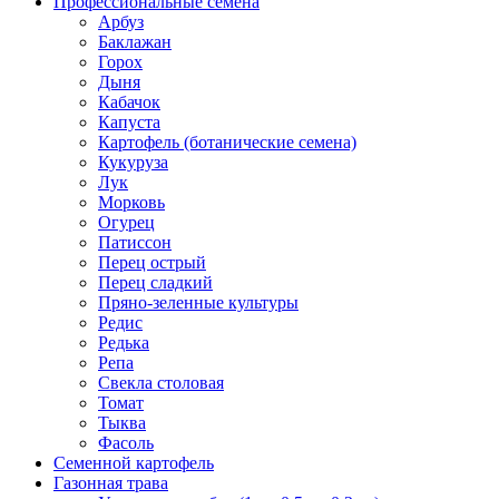
Профессиональные семена
Арбуз
Баклажан
Горох
Дыня
Кабачок
Капуста
Картофель (ботанические семена)
Кукуруза
Лук
Морковь
Огурец
Патиссон
Перец острый
Перец сладкий
Пряно-зеленные культуры
Редис
Редька
Репа
Свекла столовая
Томат
Тыква
Фасоль
Семенной картофель
Газонная трава