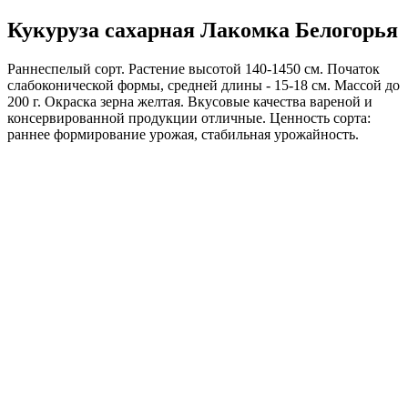
Кукуруза сахарная Лакомка Белогорья
Раннеспелый сорт. Растение высотой 140-1450 см. Початок
слабоконической формы, средней длины - 15-18 см. Массой до
200 г. Окраска зерна желтая. Вкусовые качества вареной и
консервированной продукции отличные. Ценность сорта:
раннее формирование урожая, стабильная урожайность.
Где купить?
Интернет-магазин
Новости
Каталог
Прайс-листы
Доставка
Информация
Контакты