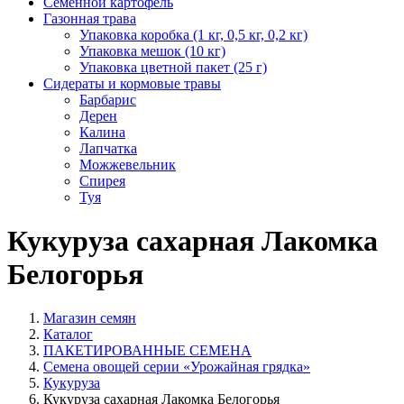
Семенной картофель
Газонная трава
Упаковка коробка (1 кг, 0,5 кг, 0,2 кг)
Упаковка мешок (10 кг)
Упаковка цветной пакет (25 г)
Сидераты и кормовые травы
Барбарис
Дерен
Калина
Лапчатка
Можжевельник
Спирея
Туя
Кукуруза сахарная Лакомка
Белогорья
Магазин семян
Каталог
ПАКЕТИРОВАННЫЕ СЕМЕНА
Семена овощей серии «Урожайная грядка»
Кукуруза
Кукуруза сахарная Лакомка Белогорья