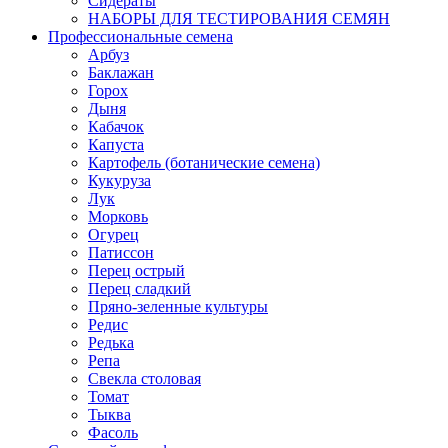
Сидераты
НАБОРЫ ДЛЯ ТЕСТИРОВАНИЯ СЕМЯН
Профессиональные семена
Арбуз
Баклажан
Горох
Дыня
Кабачок
Капуста
Картофель (ботанические семена)
Кукуруза
Лук
Морковь
Огурец
Патиссон
Перец острый
Перец сладкий
Пряно-зеленные культуры
Редис
Редька
Репа
Свекла столовая
Томат
Тыква
Фасоль