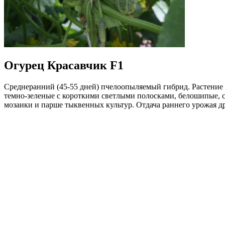
Огурец Красавчик F1
Среднеранний (45-55 дней) пчелоопыляемый гибрид. Растение 
темно-зеленые с короткими светлыми полосками, белошипые, с 
мозаики и парше тыквенных культур. Отдача раннего урожая др
Где купить?
Интернет-магазин
Новости
Каталог
Прайс-листы
Доставка
Информация
Контакты