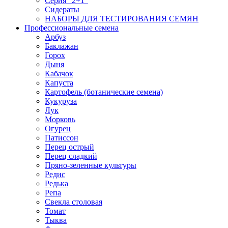
Серия "2+1"
Сидераты
НАБОРЫ ДЛЯ ТЕСТИРОВАНИЯ СЕМЯН
Профессиональные семена
Арбуз
Баклажан
Горох
Дыня
Кабачок
Капуста
Картофель (ботанические семена)
Кукуруза
Лук
Морковь
Огурец
Патиссон
Перец острый
Перец сладкий
Пряно-зеленные культуры
Редис
Редька
Репа
Свекла столовая
Томат
Тыква