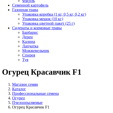
Фасоль
Семенной картофель
Газонная трава
Упаковка коробка (1 кг, 0,5 кг, 0,2 кг)
Упаковка мешок (10 кг)
Упаковка цветной пакет (25 г)
Сидераты и кормовые травы
Барбарис
Дерен
Калина
Лапчатка
Можжевельник
Спирея
Туя
Огурец Красавчик F1
Магазин семян
Каталог
Профессиональные семена
Огурец
Пчелоопыляемые
Огурец Красавчик F1