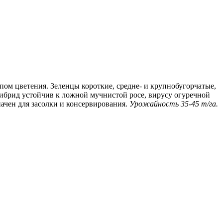
ом цветения. Зеленцы короткие, средне- и крупнобугорчатые,
Гибрид устойчив к ложной мучнистой росе, вирусу огуречной
ачен для засолки и консервирования.
Урожайность 35-45 т/га.