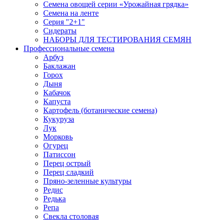
Семена овощей серии «Урожайная грядка»
Семена на ленте
Серия "2+1"
Сидераты
НАБОРЫ ДЛЯ ТЕСТИРОВАНИЯ СЕМЯН
Профессиональные семена
Арбуз
Баклажан
Горох
Дыня
Кабачок
Капуста
Картофель (ботанические семена)
Кукуруза
Лук
Морковь
Огурец
Патиссон
Перец острый
Перец сладкий
Пряно-зеленные культуры
Редис
Редька
Репа
Свекла столовая