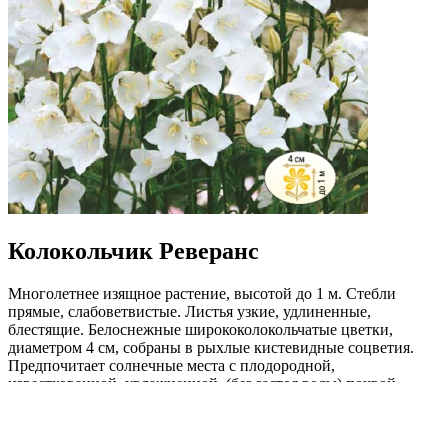
Колокольчик Реверанс
Многолетнее изящное растение, высотой до 1 м. Стебли
прямые, слабоветвистые. Листья узкие, удлиненные,
блестящие. Белоснежные ширококолокольчатые цветки,
диаметром 4 см, собраны в рыхлые кистевидные соцветия.
Предпочитает солнечные места с плодородной,
известкованной, увлажненной (без застоя воды) почвой.
Используется для клумб, групповых посадок на газонах, для
срезки. Зацветает второй год.