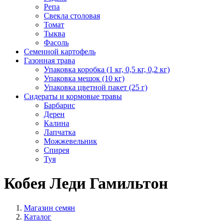
Репа
Свекла столовая
Томат
Тыква
Фасоль
Семенной картофель
Газонная трава
Упаковка коробка (1 кг, 0,5 кг, 0,2 кг)
Упаковка мешок (10 кг)
Упаковка цветной пакет (25 г)
Сидераты и кормовые травы
Барбарис
Дерен
Калина
Лапчатка
Можжевельник
Спирея
Туя
Кобея Леди Гамильтон
Магазин семян
Каталог