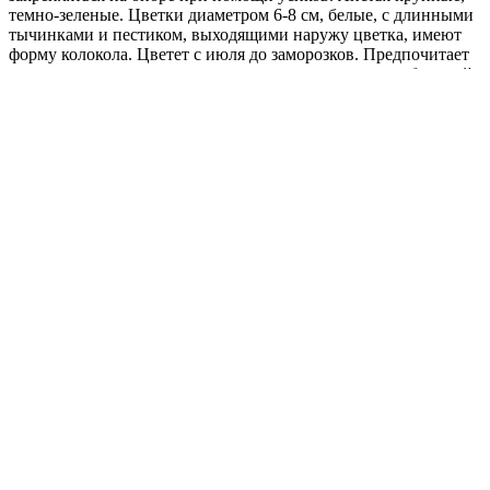
темно-зеленые. Цветки диаметром 6-8 см, белые, с длинными
тычинками и пестиком, выходящими наружу цветка, имеют
форму колокола. Цветет c июля до заморозков. Предпочитает
солнечные, защищенные от ветра места с хорошо удобренной
почвой. Используется для вертикального озеленения, станет
прекрасным украшением для беседок, стен и изгородей.
Оптимальная для прорастания семян температура почвы 18-
22ºС.
Где купить?
Интернет-магазин
Новости
Каталог
Прайс-листы
Доставка
Информация
Контакты