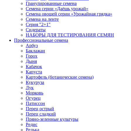
Гранулированные семена
Семена серии «Даёшь урожай»
Семена овощей серии «Урожайная грядка»
Семена на ленте
Серия "2+1"
Сидераты
НАБОРЫ ДЛЯ ТЕСТИРОВАНИЯ СЕМЯН
Профессиональные семена
Арбуз
Баклажан
Горох
Дыня
Кабачок
Капуста
Картофель (ботанические семена)
Кукуруза
Лук
Морковь
Огурец
Патиссон
Перец острый
Перец сладкий
Пряно-зеленные культуры
Редис
Редька