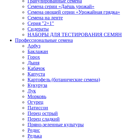
Гранулированные семена
Семена серии «Даёшь урожай»
Семена овощей серии «Урожайная грядка»
Семена на ленте
Серия "2+1"
Сидераты
НАБОРЫ ДЛЯ ТЕСТИРОВАНИЯ СЕМЯН
Профессиональные семена
Арбуз
Баклажан
Горох
Дыня
Кабачок
Капуста
Картофель (ботанические семена)
Кукуруза
Лук
Морковь
Огурец
Патиссон
Перец острый
Перец сладкий
Пряно-зеленные культуры
Редис
Редька