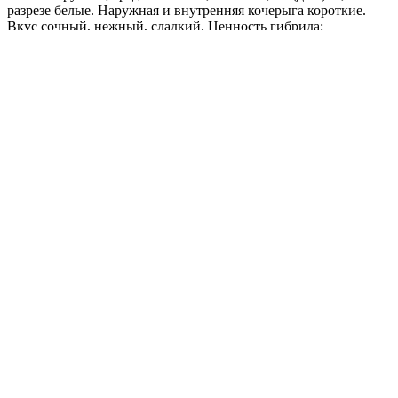
разрезе белые. Наружная и внутренняя кочерыга короткие.
Вкус сочный, нежный, сладкий. Ценность гибрида:
устойчивость к фузариозному увяданию и растрескиванию,
стабильная урожайность, дружное формирование кочанов,
прекрасные технологические качества. Рекомендуется для
употребления в свежем виде и квашения.
Где купить?
Интернет-магазин
Новости
Каталог
Прайс-листы
Доставка
Информация
Контакты