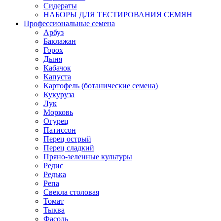
Сидераты
НАБОРЫ ДЛЯ ТЕСТИРОВАНИЯ СЕМЯН
Профессиональные семена
Арбуз
Баклажан
Горох
Дыня
Кабачок
Капуста
Картофель (ботанические семена)
Кукуруза
Лук
Морковь
Огурец
Патиссон
Перец острый
Перец сладкий
Пряно-зеленные культуры
Редис
Редька
Репа
Свекла столовая
Томат
Тыква
Фасоль