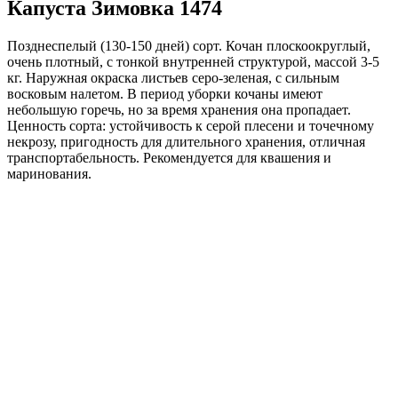
Капуста Зимовка 1474
Позднеспелый (130-150 дней) сорт. Кочан плоскоокруглый,
очень плотный, с тонкой внутренней структурой, массой 3-5
кг. Наружная окраска листьев серо-зеленая, с сильным
восковым налетом. В период уборки кочаны имеют
небольшую горечь, но за время хранения она пропадает.
Ценность сорта: устойчивость к серой плесени и точечному
некрозу, пригодность для длительного хранения, отличная
транспортабельность. Рекомендуется для квашения и
маринования.
Где купить?
Интернет-магазин
Новости
Каталог
Прайс-листы
Доставка
Информация
Контакты