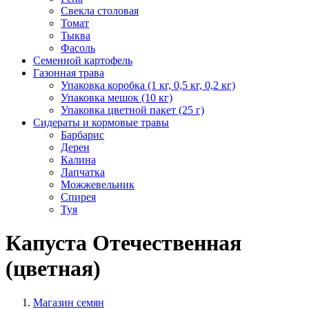
Свекла столовая
Томат
Тыква
Фасоль
Семенной картофель
Газонная трава
Упаковка коробка (1 кг, 0,5 кг, 0,2 кг)
Упаковка мешок (10 кг)
Упаковка цветной пакет (25 г)
Сидераты и кормовые травы
Барбарис
Дерен
Калина
Лапчатка
Можжевельник
Спирея
Туя
Капуста Отечественная
(цветная)
Магазин семян