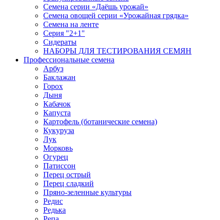
Семена серии «Даёшь урожай»
Семена овощей серии «Урожайная грядка»
Семена на ленте
Серия "2+1"
Сидераты
НАБОРЫ ДЛЯ ТЕСТИРОВАНИЯ СЕМЯН
Профессиональные семена
Арбуз
Баклажан
Горох
Дыня
Кабачок
Капуста
Картофель (ботанические семена)
Кукуруза
Лук
Морковь
Огурец
Патиссон
Перец острый
Перец сладкий
Пряно-зеленные культуры
Редис
Редька
Репа