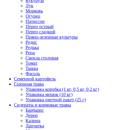
Кукуруза
Лук
Морковь
Огурец
Патиссон
Перец острый
Перец сладкий
Пряно-зеленные культуры
Редис
Редька
Репа
Свекла столовая
Томат
Тыква
Фасоль
Семенной картофель
Газонная трава
Упаковка коробка (1 кг, 0,5 кг, 0,2 кг)
Упаковка мешок (10 кг)
Упаковка цветной пакет (25 г)
Сидераты и кормовые травы
Барбарис
Дерен
Калина
Лапчатка