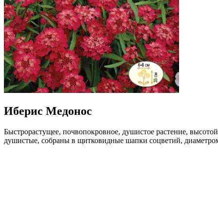
Иберис Медонос
Быстрорастущее, почвопокровное, душистое растение, высотой 
душистые, собраны в щитковидные шапки соцветий, диаметром 
почве. Используется в массивах, бордюрах, миксбордерах, на 
Где купить?
Интернет-магазин
Новости
Каталог
Прайс-листы
Доставка