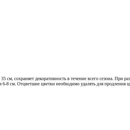
35 см, сохраняет декоративность в течение всего сезона. При р
6-8 см. Отцветшие цветки необходимо удалять для продления цв
альпийских горках. Прекрасно подходит для совместных посадок