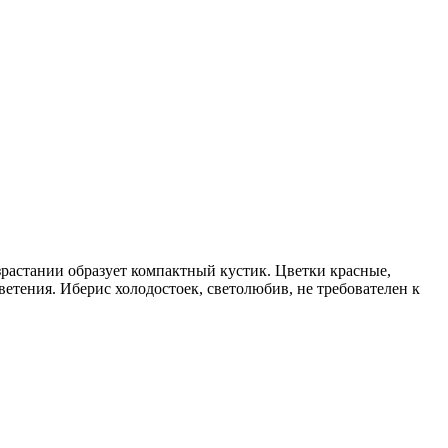
азрастании образует компактный кустик. Цветки красные,
етения. Иберис холодостоек, светолюбив, не требователен к
 с луковичными растениями.