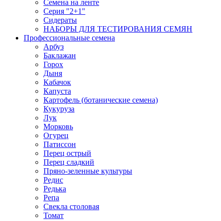
Семена на ленте
Серия "2+1"
Сидераты
НАБОРЫ ДЛЯ ТЕСТИРОВАНИЯ СЕМЯН
Профессиональные семена
Арбуз
Баклажан
Горох
Дыня
Кабачок
Капуста
Картофель (ботанические семена)
Кукуруза
Лук
Морковь
Огурец
Патиссон
Перец острый
Перец сладкий
Пряно-зеленные культуры
Редис
Редька
Репа
Свекла столовая
Томат