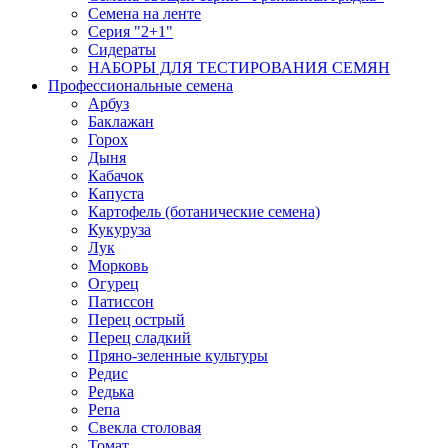
Семена на ленте
Серия "2+1"
Сидераты
НАБОРЫ ДЛЯ ТЕСТИРОВАНИЯ СЕМЯН
Профессиональные семена
Арбуз
Баклажан
Горох
Дыня
Кабачок
Капуста
Картофель (ботанические семена)
Кукуруза
Лук
Морковь
Огурец
Патиссон
Перец острый
Перец сладкий
Пряно-зеленные культуры
Редис
Редька
Репа
Свекла столовая
Томат